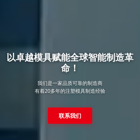
以卓越模具赋能全球智能制造革
命！
我们是一家品质可靠的制造商
有着20多年的注塑模具制造经验
联系我们